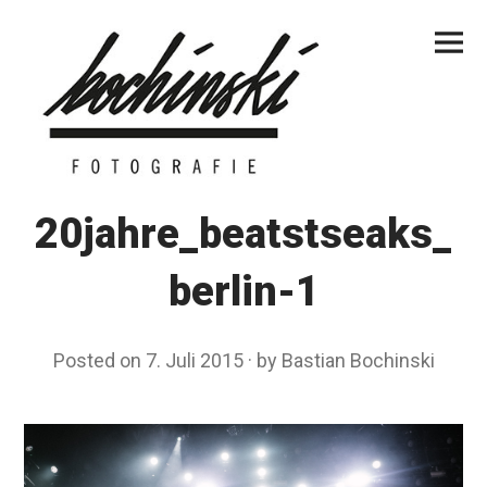
Skip
Primar
to
Menu
content
20jahre_beatstseaks_
berlin-1
Posted on
7. Juli 2015
by
Bastian Bochinski