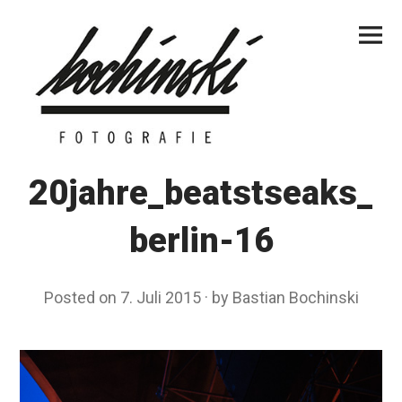
Skip
Primar
to
Menu
content
20jahre_beatstseaks_
berlin-16
Posted on
7. Juli 2015
by
Bastian Bochinski