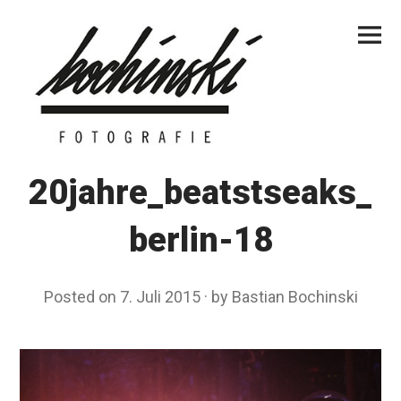
Skip
Primar
to
Menu
content
20jahre_beatstseaks_
berlin-18
Posted on
7. Juli 2015
by
Bastian Bochinski