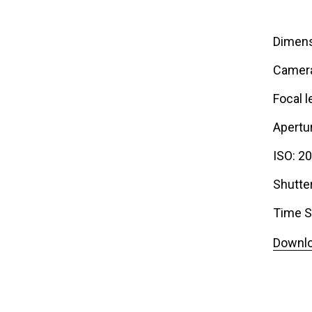
Dimens
Camer
Focal l
Apertur
ISO: 2
Shutte
Time S
Downlo