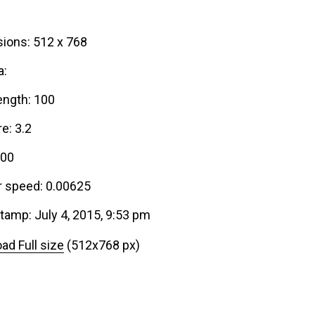
ions: 512 x 768
a:
ength: 100
e: 3.2
000
r speed: 0.00625
tamp: July 4, 2015, 9:53 pm
ad Full size
(512x768 px)