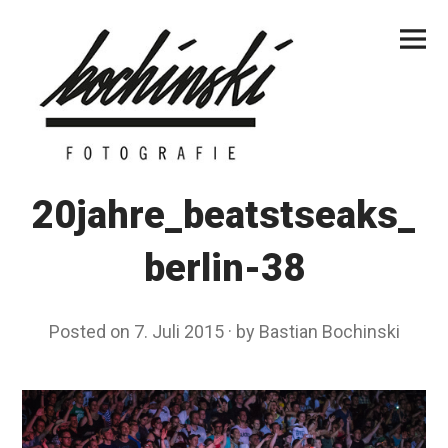
Skip
Primar
to
Menu
content
20jahre_beatstseaks_
berlin-38
Posted on
7. Juli 2015
by
Bastian Bochinski