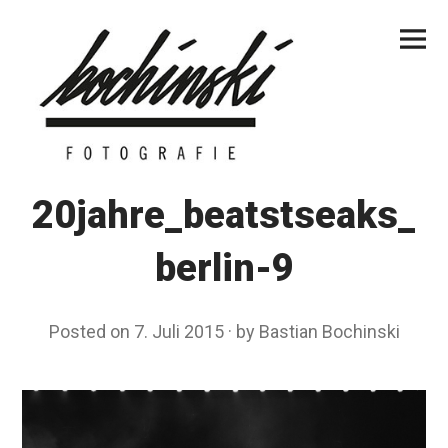
Skip
Primar
to
Menu
content
20jahre_beatstseaks_
berlin-9
Posted on
7. Juli 2015
by
Bastian Bochinski