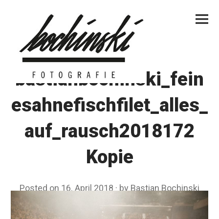
Skip
Primar
to
Menu
content
bastianbochinski_fein
esahnefischfilet_alles_
auf_rausch2018172
Kopie
Posted on
16. April 2018
by
Bastian Bochinski