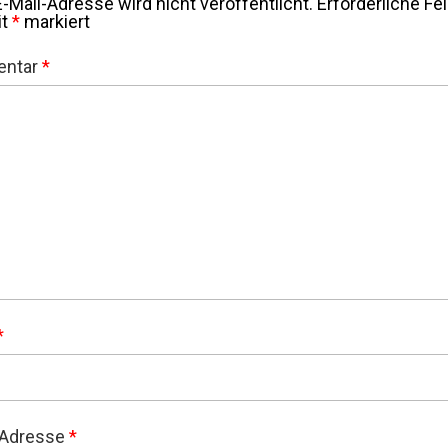
-Mail-Adresse wird nicht veröffentlicht.
Erforderliche Fe
it
*
markiert
ntar
*
*
-Adresse
*