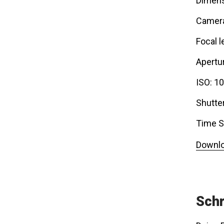
Dimens
Camera
Focal l
Apertur
ISO: 1
Shutte
Time S
Downlo
Schr