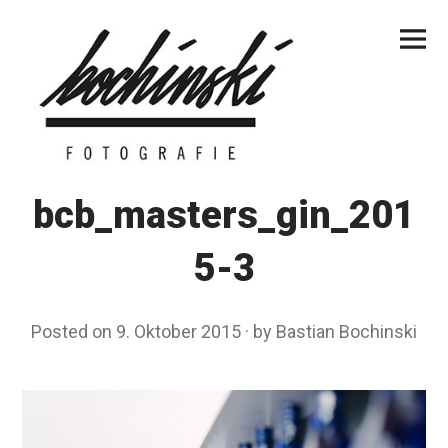
Skip
Primar
to
Menu
content
bcb_masters_gin_201
5-3
Posted on
9. Oktober 2015
by
Bastian Bochinski