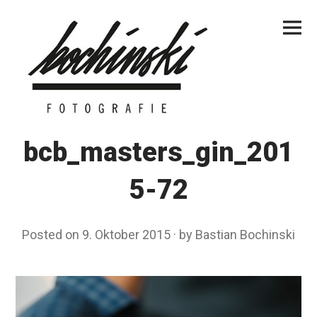
Skip
Primar
to
Menu
content
bcb_masters_gin_201
5-72
Posted on
9. Oktober 2015
by
Bastian Bochinski