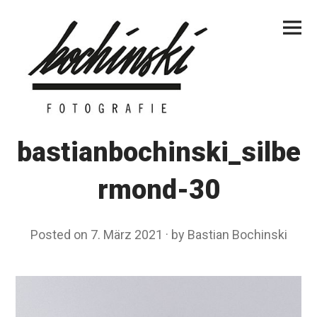
Skip
Primar
to
Menu
content
bastianbochinski_silbe
rmond-30
Posted on
7. März 2021
by
Bastian Bochinski