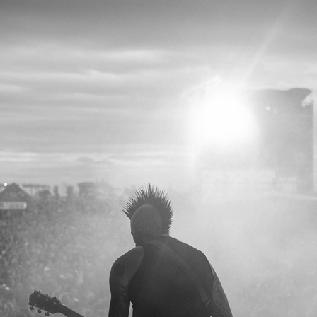
i
2
0
1
7