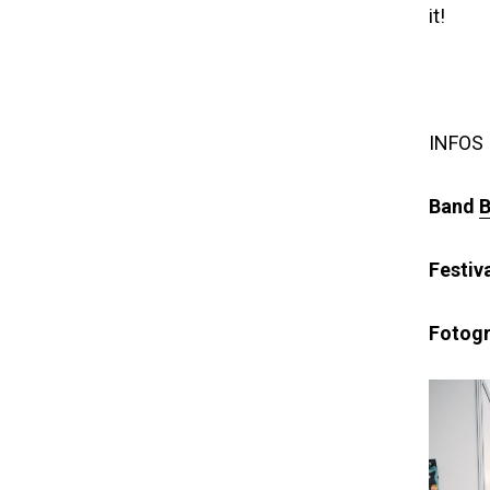
it!
INFOS
Band
B
Festiv
Fotogr