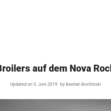
Broilers auf dem Nova Roc
Updated on
5. Juni 2019
2
by
Bastian Bochinski
0
.
J
u
n