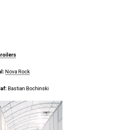
roilers
al:
Nova Rock
af:
Bastian Bochinski