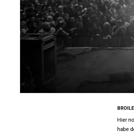
BROIL
Hier n
habe de