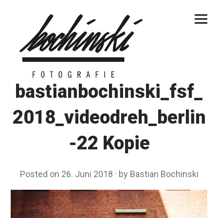
Skip
Primar
to
Menu
content
bastianbochinski_fsf_
2018_videodreh_berlin
-22 Kopie
Posted on
26. Juni 2018
by
Bastian Bochinski