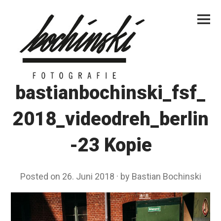
Skip
Primar
to
Menu
content
bastianbochinski_fsf_
2018_videodreh_berlin
-23 Kopie
Posted on
26. Juni 2018
by
Bastian Bochinski