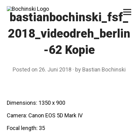
Skip
Primar
to
Menu
bastianbochinski_fsf_
content
2018_videodreh_berlin
-62 Kopie
Posted on
26. Juni 2018
by
Bastian Bochinski
Dimensions: 1350 x 900
Camera: Canon EOS 5D Mark IV
Focal length: 35