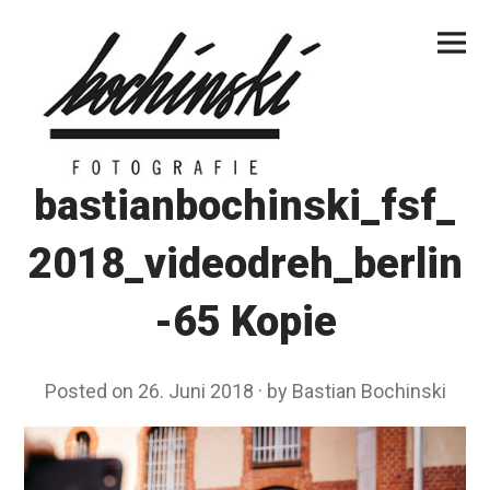
Skip
Primar
to
Menu
content
bastianbochinski_fsf_
2018_videodreh_berlin
-65 Kopie
Posted on
26. Juni 2018
by
Bastian Bochinski