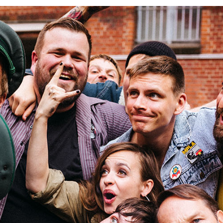
J
u
n
i
2
0
1
8