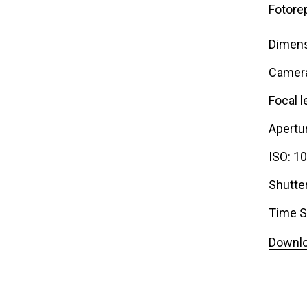
Fotore
Dimens
Camera
Focal l
Apertur
ISO: 1
Shutte
Time S
Downlo