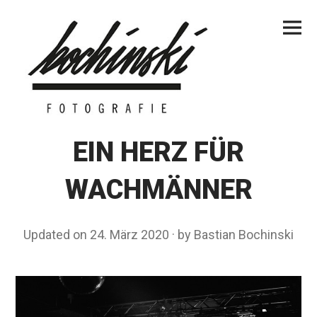
Skip
Primar
to
Menu
content
EIN HERZ FÜR
WACHMÄNNER
Updated on
24. März 2020
1
by
Bastian Bochinski
5
.
F
e
b