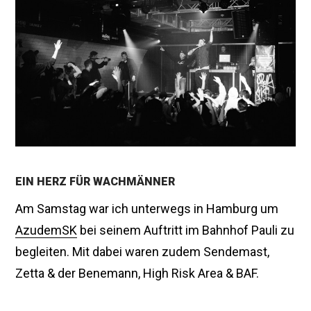
r
u
a
r
2
0
1
6
EIN HERZ FÜR WACHMÄNNER
Am Samstag war ich unterwegs in Hamburg um
AzudemSK
bei seinem Auftritt im Bahnhof Pauli zu
begleiten. Mit dabei waren zudem Sendemast,
Zetta & der Benemann, High Risk Area & BAF.