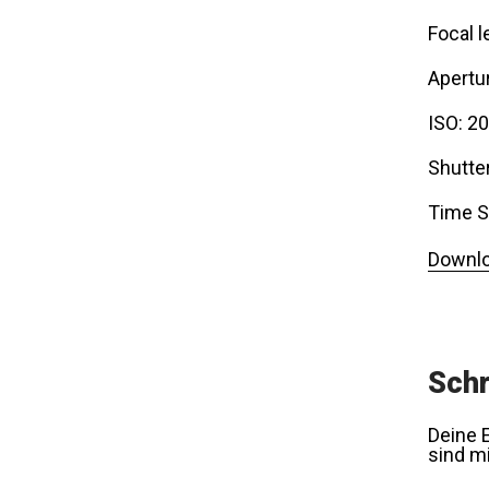
Focal l
Apertur
ISO: 2
Shutte
Time S
Downlo
Schr
Deine E
sind m