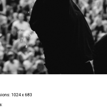
ions: 1024 x 683
a: