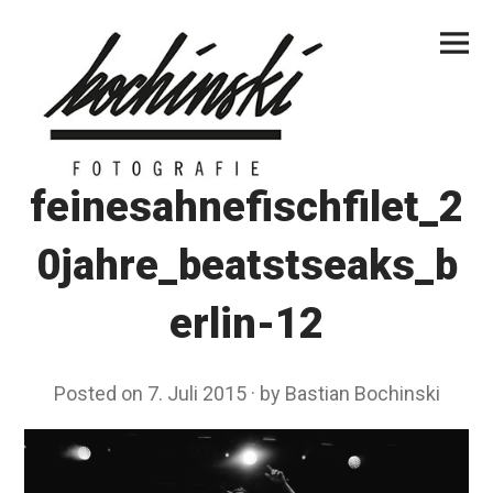
Skip
Primar
to
Menu
content
feinesahnefischfilet_2
0jahre_beatstseaks_b
erlin-12
Posted on
7. Juli 2015
by
Bastian Bochinski