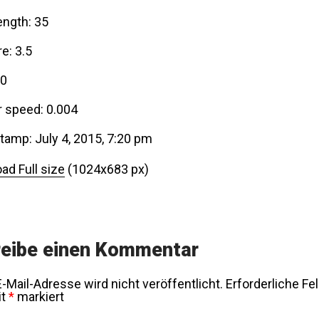
ength: 35
e: 3.5
00
r speed: 0.004
tamp: July 4, 2015, 7:20 pm
ad Full size
(1024x683 px)
eibe einen Kommentar
-Mail-Adresse wird nicht veröffentlicht.
Erforderliche Fe
it
*
markiert