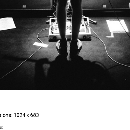
ions: 1024 x 683
a: