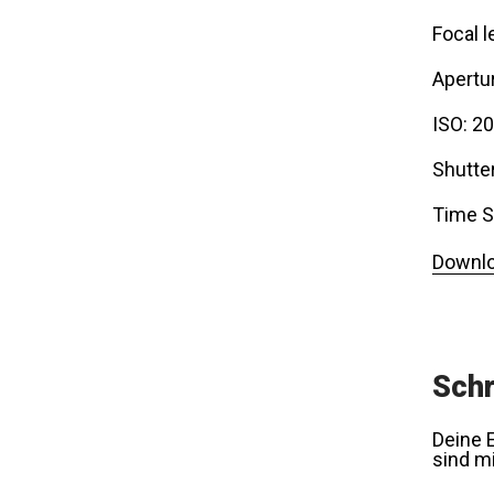
Focal l
Apertur
ISO: 2
Shutte
Time S
Downlo
Schr
Deine E
sind m