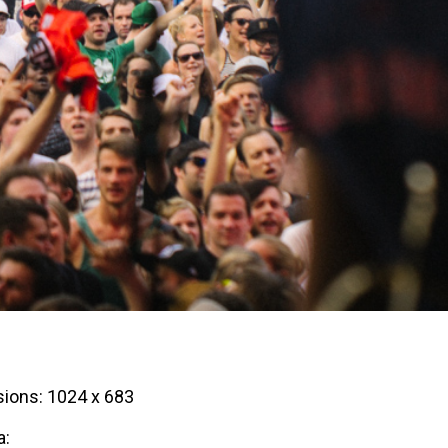
ions: 1024 x 683
a: