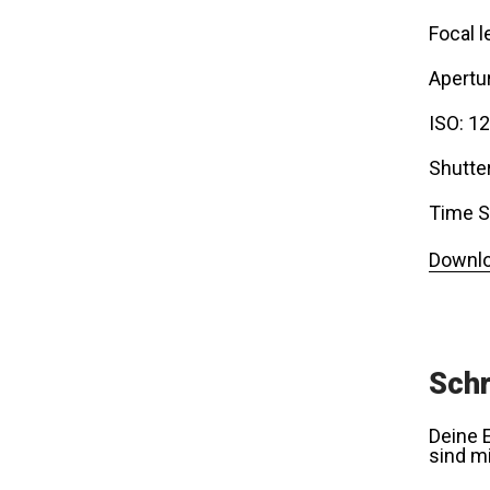
Focal l
Apertur
ISO: 1
Shutte
Time S
Downlo
Schr
Deine E
sind m