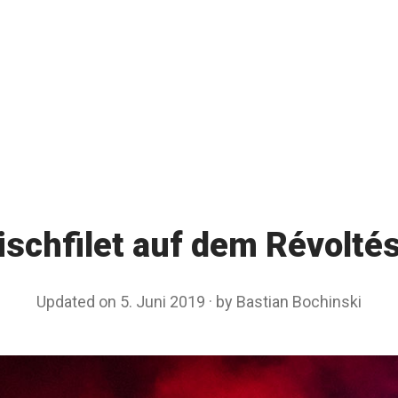
ischfilet auf dem Révoltés
Updated on
5. Juni 2019
4
by
Bastian Bochinski
.
S
e
p
t