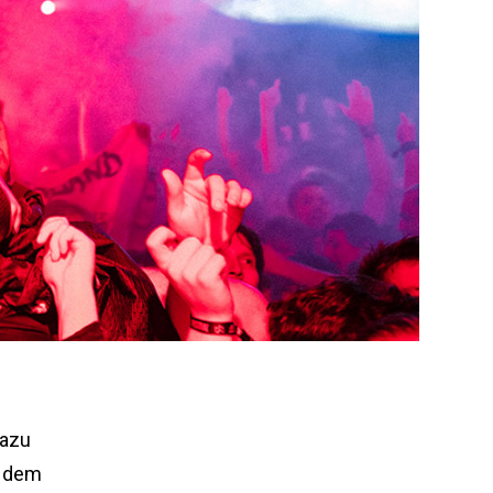
Dazu
f dem