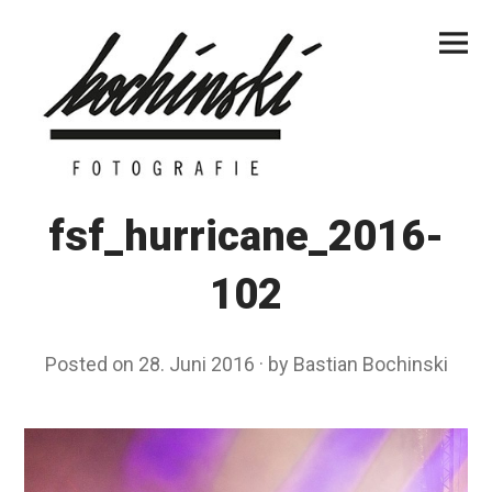
Skip
Primar
to
Menu
content
fsf_hurricane_2016-
102
Posted on
28. Juni 2016
by
Bastian Bochinski