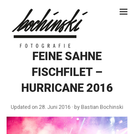
Skip
Primar
to
Menu
content
FEINE SAHNE
FISCHFILET –
HURRICANE 2016
Updated on
28. Juni 2016
2
by
Bastian Bochinski
8
.
J
u