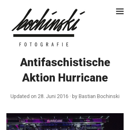
Skip
Primar
to
Menu
content
Antifaschistische
Aktion Hurricane
Updated on
28. Juni 2016
2
by
Bastian Bochinski
8
.
J
u
n