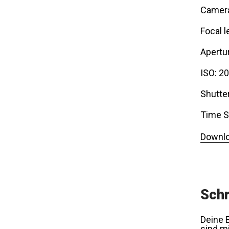
Camera
Focal l
Apertur
ISO: 2
Shutte
Time S
Downlo
Schr
Deine E
sind m