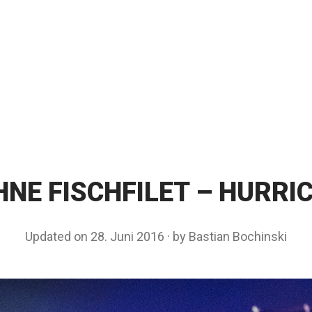
HNE FISCHFILET – HURRI
Updated on
28. Juni 2016
2
by
Bastian Bochinski
8
.
J
u
n