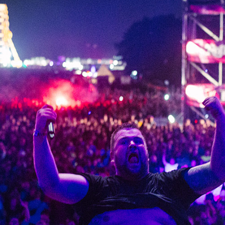
i
2
0
1
6