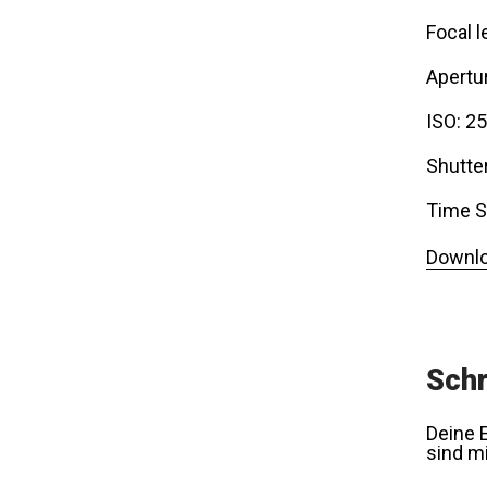
Focal l
Apertur
ISO: 2
Shutte
Time S
Downlo
Schr
Deine E
sind m