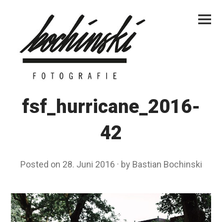
Skip
Primar
to
Menu
content
fsf_hurricane_2016-
42
Posted on
28. Juni 2016
by
Bastian Bochinski