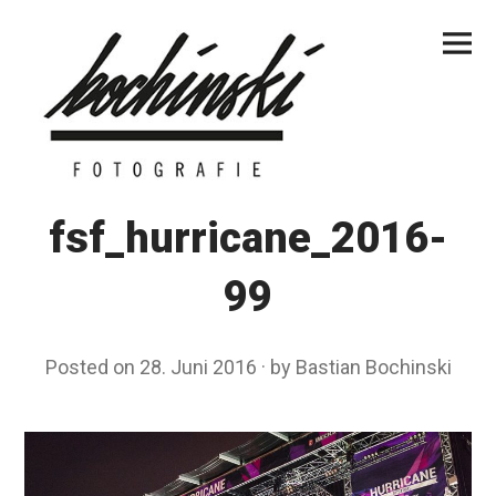
Skip
Primar
to
Menu
content
fsf_hurricane_2016-
99
Posted on
28. Juni 2016
by
Bastian Bochinski