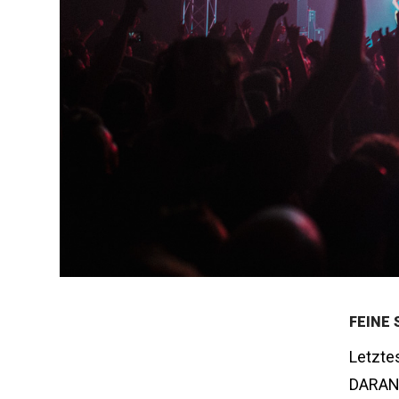
FEINE
Letzte
DARAN 