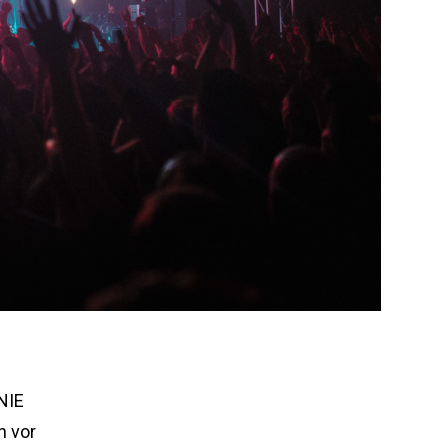
NIE
n vor