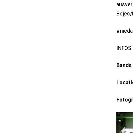
ausver
Bejec/
#nieda
INFOS
Bands
Locat
Fotogr