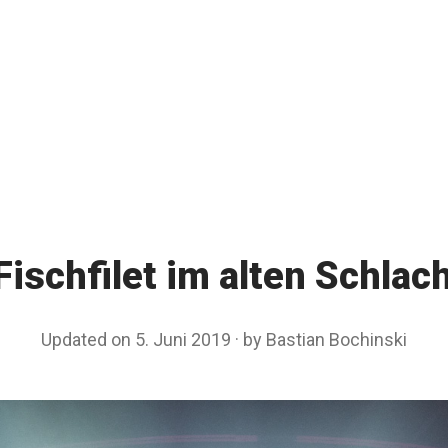
Fischfilet im alten Schlac
Updated on
5. Juni 2019
8
by
Bastian Bochinski
.
D
e
z
e