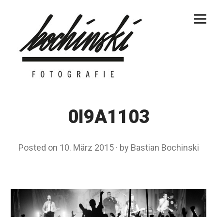
Skip
Primar
to
Menu
content
0I9A1103
Posted on
10. März 2015
by
Bastian Bochinski