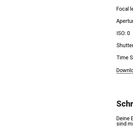
Focal l
Apertur
ISO: 0
Shutte
Time S
Downlo
Schr
Deine E
sind m