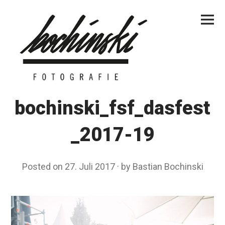
Skip
Primar
to
Menu
content
bochinski_fsf_dasfest
_2017-19
Posted on
27. Juli 2017
by
Bastian Bochinski