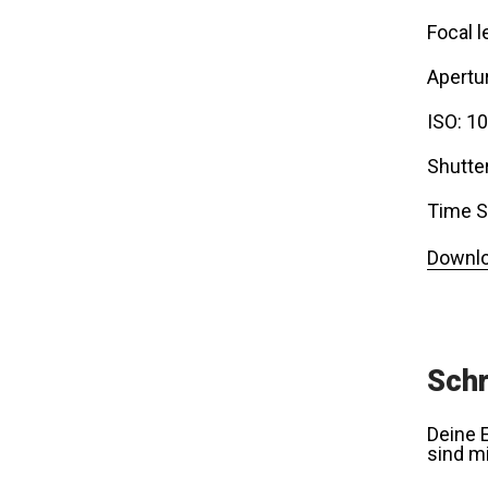
Focal l
Apertur
ISO: 1
Shutte
Time S
Downlo
Schr
Deine E
sind m