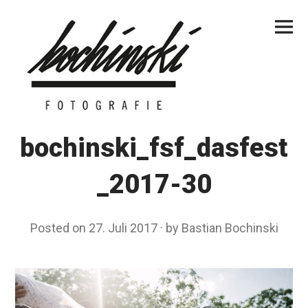
Skip
Primar
to
Menu
content
bochinski_fsf_dasfest
_2017-30
Posted on
27. Juli 2017
by
Bastian Bochinski