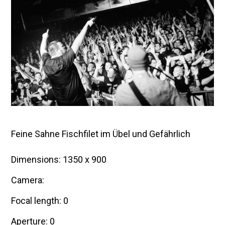
m
b
e
r
2
0
1
5
Feine Sahne Fischfilet im Übel und Gefährlich
Dimensions: 1350 x 900
Camera:
Focal length: 0
Aperture: 0