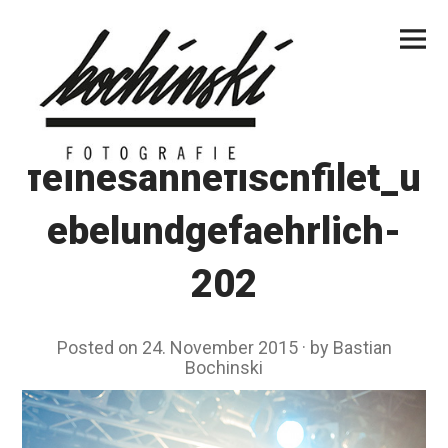
Skip
Primar
to
Menu
content
feinesahnefischfilet_u
ebelundgefaehrlich-
202
Posted on
24. November 2015
by
Bastian
Bochinski