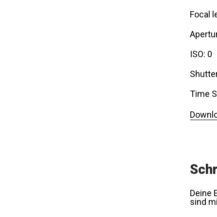
Focal l
Apertur
ISO: 0
Shutte
Time S
Downlo
Schr
Deine E
sind m