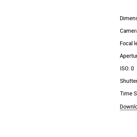
Dimens
Camer
Focal l
Apertur
ISO: 0
Shutte
Time S
Downlo