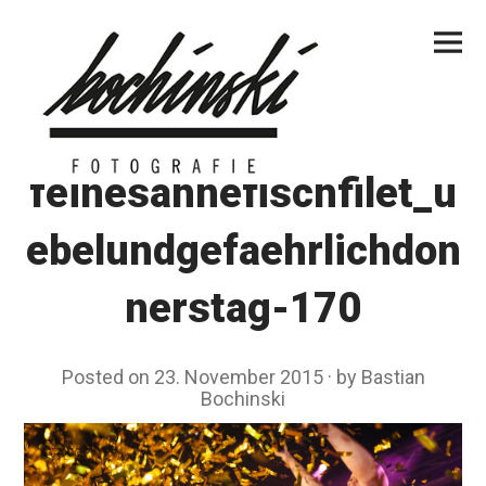
Skip
Primar
to
Menu
content
feinesahnefischfilet_u
ebelundgefaehrlichdon
nerstag-170
Posted on
23. November 2015
by
Bastian
Bochinski