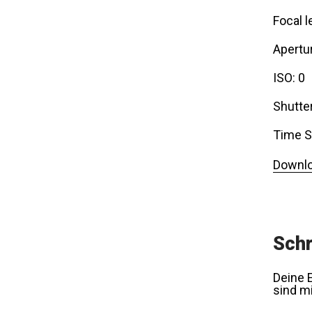
Focal l
Apertur
ISO: 0
Shutte
Time S
Downlo
Schr
Deine E
sind m