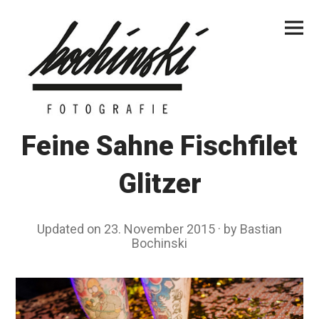
Skip
Primar
to
Menu
content
Feine Sahne Fischfilet
Glitzer
Updated on
23. November 2015
2
by
Bastian
Bochinski
3
.
N
o
v
e