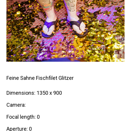
m
b
e
r
2
0
1
5
Feine Sahne Fischfilet Glitzer
Dimensions: 1350 x 900
Camera:
Focal length: 0
Aperture: 0