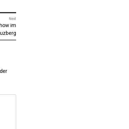
Next
show im
euzberg
lder