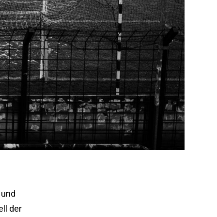
 und
ll der