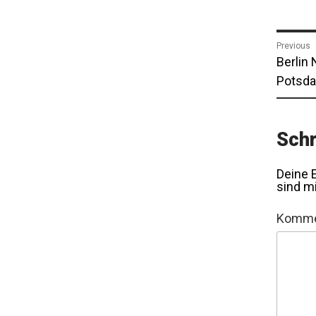
Bei
Previous
Previo
Berlin
post:
Potsda
Schr
Deine E
sind m
Komme