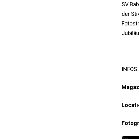
SV Bab
der St
Fotost
Jubilä
INFOS
Magaz
Locati
Fotogr