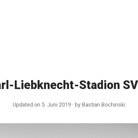
arl-Liebknecht-Stadion SV
Updated on
5. Juni 2019
4
by
Bastian Bochinski
.
M
a
i
2