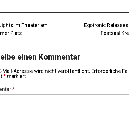
tragsnavigation
us
Next
 Nights im Theater am
Egotronic Release
post:
mer Platz
Festsaal Kr
eibe einen Kommentar
-Mail-Adresse wird nicht veröffentlicht.
Erforderliche Fe
it
*
markiert
ntar
*