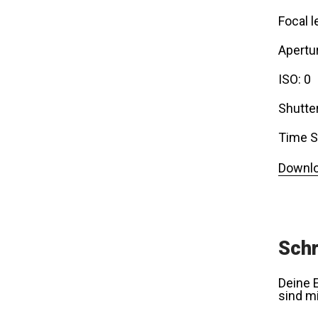
Focal l
Apertur
ISO: 0
Shutte
Time S
Downlo
Schr
Deine E
sind m