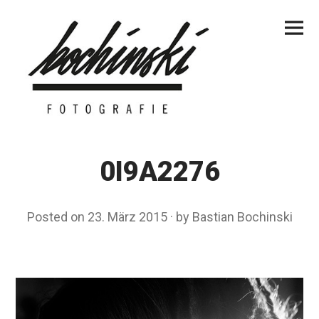
Skip
Primar
to
Menu
content
0I9A2276
Posted on
23. März 2015
by
Bastian Bochinski