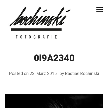
Skip
Primar
to
Menu
content
0I9A2340
Posted on
23. März 2015
by
Bastian Bochinski