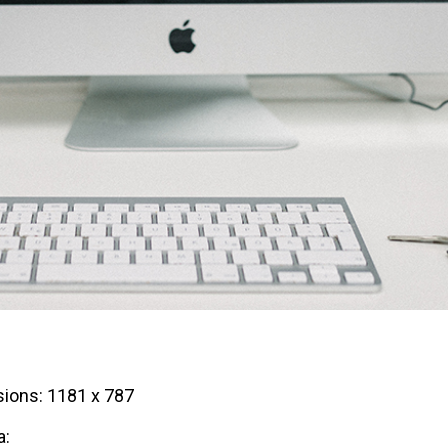
ions: 1181 x 787
a: