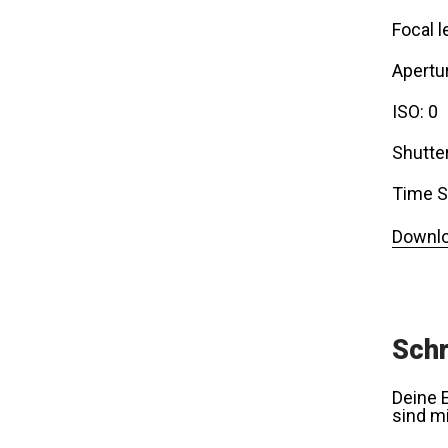
Focal l
Apertur
ISO: 0
Shutte
Time S
Downlo
Schr
Deine E
sind m