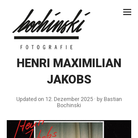
Skip
Primar
to
Menu
content
HENRI MAXIMILIAN
JAKOBS
Updated on
12. Dezember 2025
1
by
Bastian
Bochinski
0
.
M
a
i
2