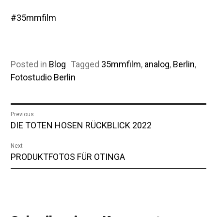
#35mmfilm
Posted in
Blog
Tagged
35mmfilm
,
analog
,
Berlin
,
Fotostudio Berlin
Beitragsnavigation
Previous
Previous
DIE TOTEN HOSEN RÜCKBLICK 2022
post:
Next
Next
PRODUKTFOTOS FÜR OTINGA
post: