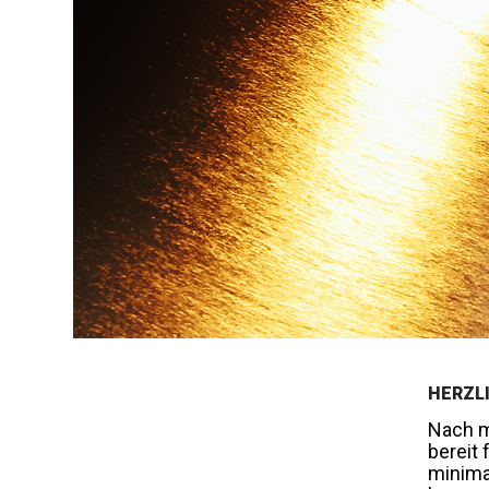
HERZL
Nach m
bereit 
minima