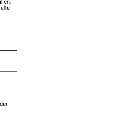
llen.
alte
lder