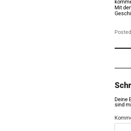
kommen
Mit d
Geschi
Posted
Bei
Schr
Deine E
sind m
Komme