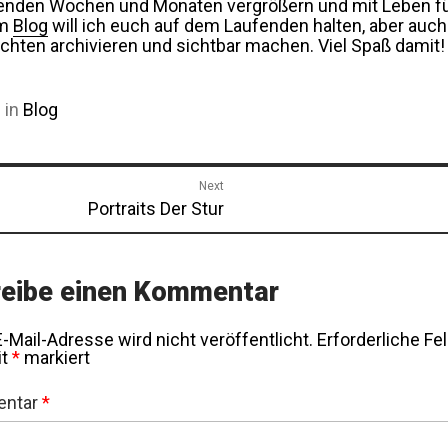
den Wochen und Monaten vergrößern und mit Leben fü
em
Blog
will ich euch auf dem Laufenden halten, aber auch 
chten archivieren und sichtbar machen. Viel Spaß damit!
 in
Blog
tragsnavigation
Next
Next
Portraits Der Stur
post:
eibe einen Kommentar
-Mail-Adresse wird nicht veröffentlicht.
Erforderliche Fe
it
*
markiert
ntar
*