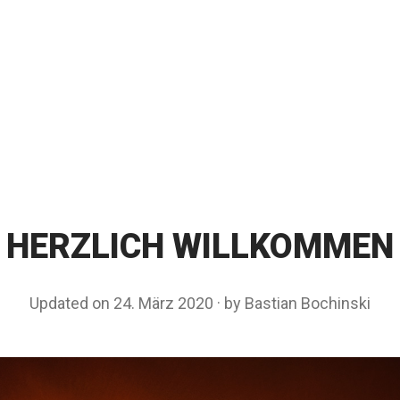
HERZLICH WILLKOMMEN
Updated on
24. März 2020
5
by
Bastian Bochinski
.
M
ä
r
z